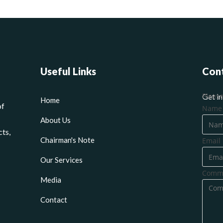
Useful Links
Con
Please
Get in
Home
of
o
Nam
About Us
r
cts,
M
Chairman's Note
Email
e
s
Our Services
s
Comme
Media
a
g
Contact
e
E