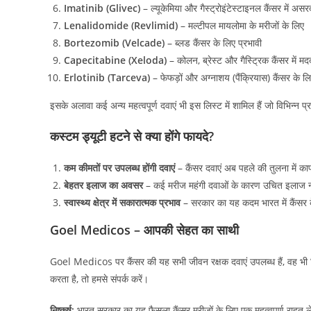
Imatinib (Glivec)
– ल्यूकेमिया और गैस्ट्रोइंटेस्टाइनल कैंसर में असर
Lenalidomide (Revlimid)
– मल्टीपल मायलोमा के मरीजों के लिए
Bortezomib (Velcade)
– ब्लड कैंसर के लिए प्रभावी
Capecitabine (Xeloda)
– कोलन, ब्रेस्ट और गैस्ट्रिक कैंसर में मद
Erlotinib (Tarceva)
– फेफड़ों और अग्नाशय (पैंक्रियास) कैंसर के ल
इसके अलावा कई अन्य महत्वपूर्ण दवाएं भी इस लिस्ट में शामिल हैं जो विभिन्न प
कस्टम ड्यूटी हटने से क्या होंगे फायदे?
कम कीमतों पर उपलब्ध होंगी दवाएं
– कैंसर दवाएं अब पहले की तुलना में का
बेहतर इलाज का अवसर
– कई मरीज महंगी दवाओं के कारण उचित इलाज नही
स्वास्थ्य क्षेत्र में सकारात्मक प्रभाव
– सरकार का यह कदम भारत में कैंसर
Goel Medicos – आपकी सेहत का साथी
Goel Medicos पर कैंसर की यह सभी जीवन रक्षक दवाएं उपलब्ध हैं, वह भ
करता है, तो हमसे संपर्क करें।
निष्कर्ष:
भारत सरकार का यह फैसला कैंसर मरीजों के लिए एक महत्वपूर्ण राहत ल