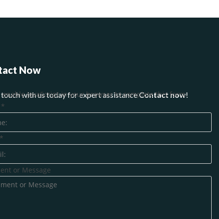
tact Now
 enable JavaScript in your browser to complete this form.
 touch with us today for expert assistance
Contact now
!
e
*
*
nt or Message