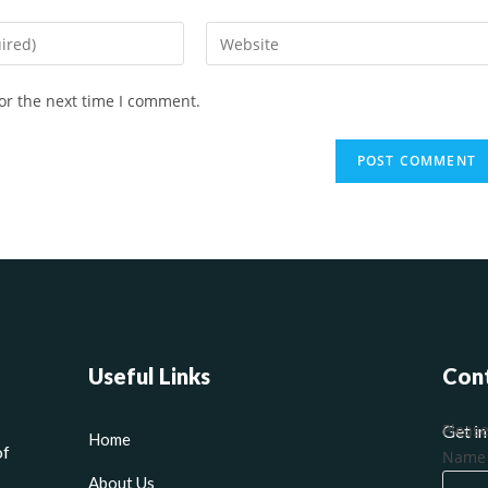
or the next time I comment.
Useful Links
Con
Please
Get in
Home
of
Nam
About Us